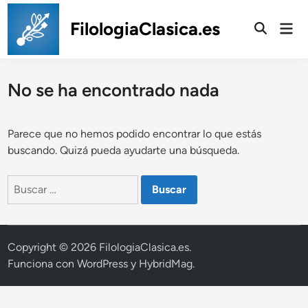
Saltar
al
FilologiaClasica.es
Men
prin
contenido
No se ha encontrado nada
Parece que no hemos podido encontrar lo que estás
buscando. Quizá pueda ayudarte una búsqueda.
Buscar:
Copyright © 2026
FilologiaClasica.es
.
Funciona con
WordPress
y
HybridMag
.