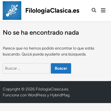
Saltar
al
FilologiaClasica.es
Men
prin
contenido
No se ha encontrado nada
Parece que no hemos podido encontrar lo que estás
buscando. Quizá pueda ayudarte una búsqueda.
Buscar:
Copyright © 2026
FilologiaClasica.es
.
Funciona con
WordPress
y
HybridMag
.