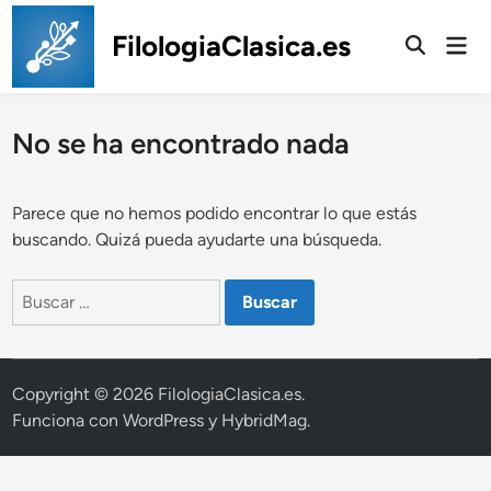
Saltar
al
FilologiaClasica.es
Men
prin
contenido
No se ha encontrado nada
Parece que no hemos podido encontrar lo que estás
buscando. Quizá pueda ayudarte una búsqueda.
Buscar:
Copyright © 2026
FilologiaClasica.es
.
Funciona con
WordPress
y
HybridMag
.