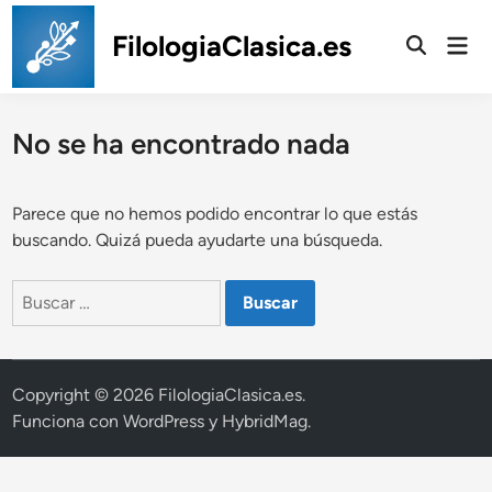
Saltar
al
FilologiaClasica.es
Men
prin
contenido
No se ha encontrado nada
Parece que no hemos podido encontrar lo que estás
buscando. Quizá pueda ayudarte una búsqueda.
Buscar:
Copyright © 2026
FilologiaClasica.es
.
Funciona con
WordPress
y
HybridMag
.