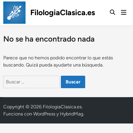
Saltar
al
FilologiaClasica.es
Men
prin
contenido
No se ha encontrado nada
Parece que no hemos podido encontrar lo que estás
buscando. Quizá pueda ayudarte una búsqueda.
Buscar:
Copyright © 2026
FilologiaClasica.es
.
Funciona con
WordPress
y
HybridMag
.