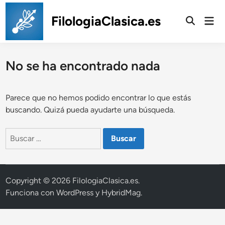
Saltar
al
FilologiaClasica.es
Men
prin
contenido
No se ha encontrado nada
Parece que no hemos podido encontrar lo que estás
buscando. Quizá pueda ayudarte una búsqueda.
Buscar:
Copyright © 2026
FilologiaClasica.es
.
Funciona con
WordPress
y
HybridMag
.