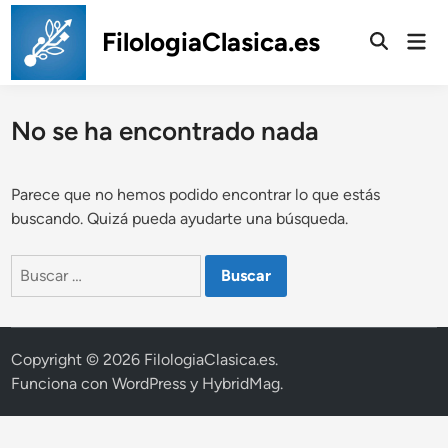
Saltar
al
FilologiaClasica.es
Men
prin
contenido
No se ha encontrado nada
Parece que no hemos podido encontrar lo que estás
buscando. Quizá pueda ayudarte una búsqueda.
Buscar:
Copyright © 2026
FilologiaClasica.es
.
Funciona con
WordPress
y
HybridMag
.