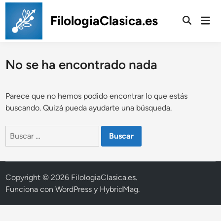
Saltar
al
FilologiaClasica.es
Men
prin
contenido
No se ha encontrado nada
Parece que no hemos podido encontrar lo que estás
buscando. Quizá pueda ayudarte una búsqueda.
Buscar:
Copyright © 2026
FilologiaClasica.es
.
Funciona con
WordPress
y
HybridMag
.