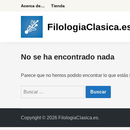
Saltar
Acerca de…
Tienda
al
contenido
FilologiaClasica.e
No se ha encontrado nada
Parece que no hemos podido encontrar lo que estás
Buscar:
Copyright © 2026
FilologiaClasica.es
.