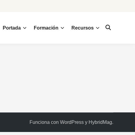
Portada
Formación
Recursos
Funciona con
WordPress
y
HybridMag
.