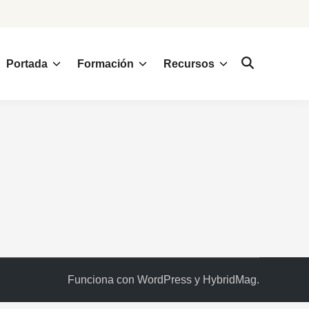
Portada
Formación
Recursos
Funciona con
WordPress
y
HybridMag
.