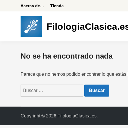
Saltar
Acerca de…
Tienda
al
contenido
FilologiaClasica.e
No se ha encontrado nada
Parece que no hemos podido encontrar lo que estás
Buscar:
Copyright © 2026
FilologiaClasica.es
.