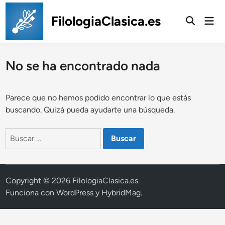
Saltar
al
FilologiaClasica.es
Men
prin
contenido
No se ha encontrado nada
Parece que no hemos podido encontrar lo que estás
buscando. Quizá pueda ayudarte una búsqueda.
Buscar:
Copyright © 2026
FilologiaClasica.es
.
Funciona con
WordPress
y
HybridMag
.