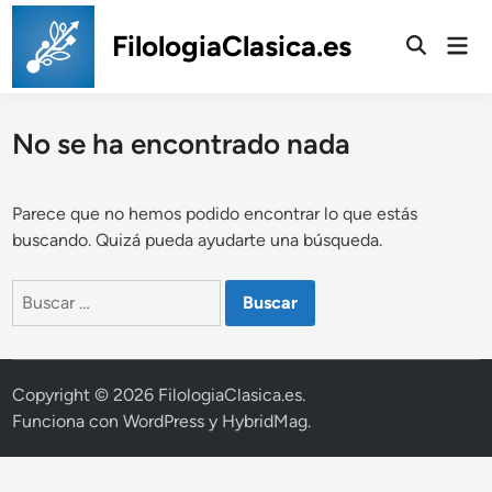
Saltar
al
FilologiaClasica.es
Men
prin
contenido
No se ha encontrado nada
Parece que no hemos podido encontrar lo que estás
buscando. Quizá pueda ayudarte una búsqueda.
Buscar:
Copyright © 2026
FilologiaClasica.es
.
Funciona con
WordPress
y
HybridMag
.