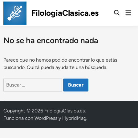
Saltar
al
FilologiaClasica.es
Men
prin
contenido
No se ha encontrado nada
Parece que no hemos podido encontrar lo que estás
buscando. Quizá pueda ayudarte una búsqueda.
Buscar:
Copyright © 2026
FilologiaClasica.es
.
Funciona con
WordPress
y
HybridMag
.