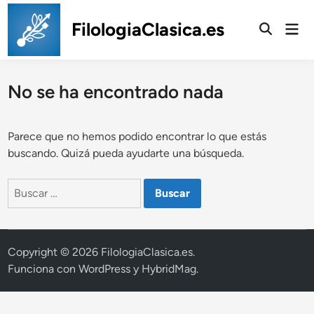
Saltar
al
FilologiaClasica.es
Men
prin
contenido
No se ha encontrado nada
Parece que no hemos podido encontrar lo que estás
buscando. Quizá pueda ayudarte una búsqueda.
Buscar:
Copyright © 2026
FilologiaClasica.es
.
Funciona con
WordPress
y
HybridMag
.