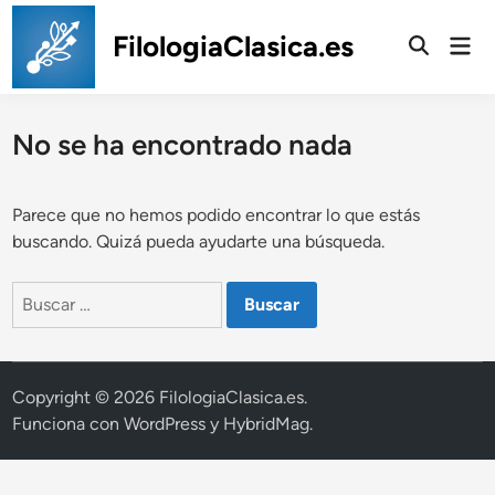
Saltar
al
FilologiaClasica.es
Men
prin
contenido
No se ha encontrado nada
Parece que no hemos podido encontrar lo que estás
buscando. Quizá pueda ayudarte una búsqueda.
Buscar:
Copyright © 2026
FilologiaClasica.es
.
Funciona con
WordPress
y
HybridMag
.