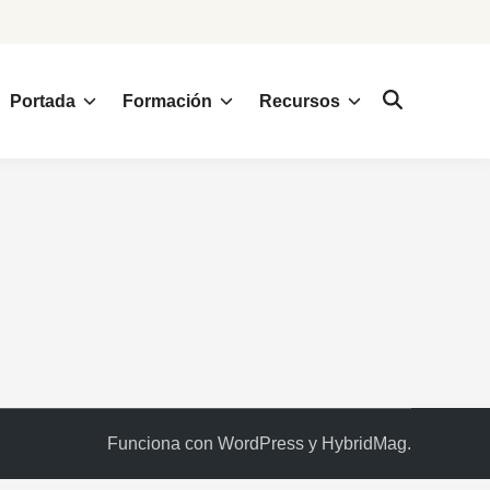
Portada
Formación
Recursos
Funciona con
WordPress
y
HybridMag
.