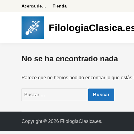
Saltar
Acerca de…
Tienda
al
contenido
FilologiaClasica.e
No se ha encontrado nada
Parece que no hemos podido encontrar lo que estás
Buscar:
Copyright © 2026
FilologiaClasica.es
.