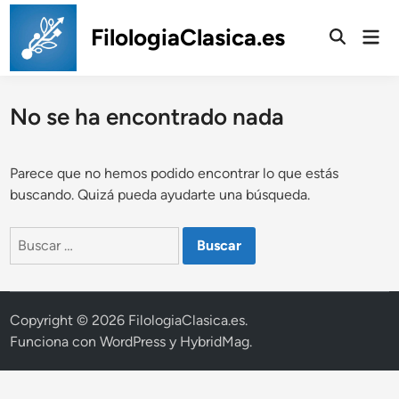
Saltar
al
FilologiaClasica.es
Men
prin
contenido
No se ha encontrado nada
Parece que no hemos podido encontrar lo que estás
buscando. Quizá pueda ayudarte una búsqueda.
Buscar:
Copyright © 2026
FilologiaClasica.es
.
Funciona con
WordPress
y
HybridMag
.