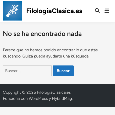
Saltar
al
FilologiaClasica.es
Men
prin
contenido
No se ha encontrado nada
Parece que no hemos podido encontrar lo que estás
buscando. Quizá pueda ayudarte una búsqueda.
Buscar:
Copyright © 2026
FilologiaClasica.es
.
Funciona con
WordPress
y
HybridMag
.