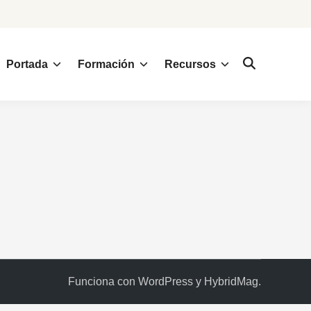
Portada
Formación
Recursos
Funciona con
WordPress
y
HybridMag
.