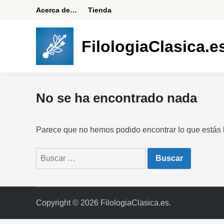
Saltar
Acerca de…
Tienda
al
contenido
FilologiaClasica.e
No se ha encontrado nada
Parece que no hemos podido encontrar lo que estás
Buscar:
Copyright © 2026
FilologiaClasica.es
.