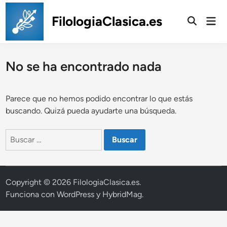
Saltar
al
FilologiaClasica.es
Men
prin
contenido
No se ha encontrado nada
Parece que no hemos podido encontrar lo que estás
buscando. Quizá pueda ayudarte una búsqueda.
Buscar:
Copyright © 2026
FilologiaClasica.es
.
Funciona con
WordPress
y
HybridMag
.