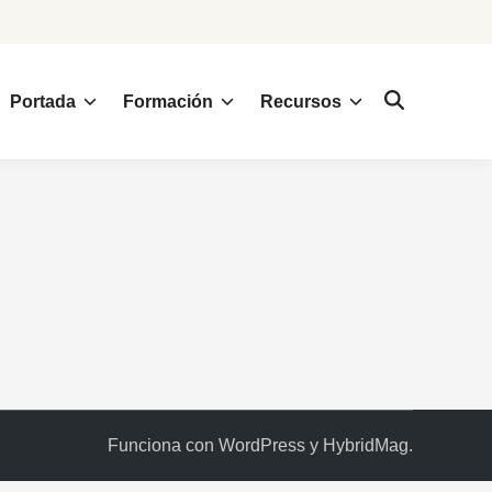
Portada
Formación
Recursos
Funciona con
WordPress
y
HybridMag
.