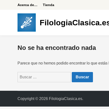
Saltar
Acerca de…
Tienda
al
contenido
FilologiaClasica.e
No se ha encontrado nada
Parece que no hemos podido encontrar lo que estás
Buscar:
Copyright © 2026
FilologiaClasica.es
.